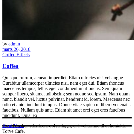
by
admin
marts 26, 2018
Coffee Effects
Coffea
Quisque rutrum, aenean imperdiet. Etiam ultricies nisi vel augue.
Curabitur ullamcorper ultricies nisi, nam eget dui. Etiam rhoncus
maecenas tempus, tellus eget condimentum rhoncus. Sem quam
semper libero, sit amet adipiscing sem neque sed ipsum. Nam quam
nunc, blandit vel, luctus pulvinar, hendrerit id, lorem. Maecenas nec
odio et ante tincidunt tempus. Donec vitae sapien ut libero venenatis
faucibus. Nullam quis ante. Etiam sit amet orci eget eros faucibus
tincidunt. Duis leo
Read More
Hvis I ønsker yderligere oplysninger, er I velkomne til at kontakte
Torve Cafe.