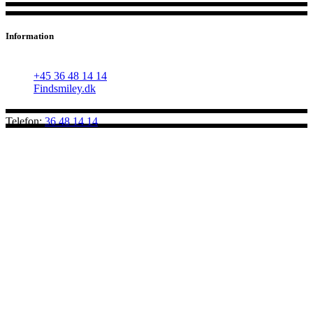
Information
Hvidovre Torv 11, 2650 Hvidovre
+45 36 48 14 14
Findsmiley.dk
Telefon:
36 48 14 14