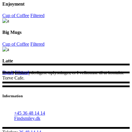
Enjoyment
Cup of Coffee
Filtered
Big Mugs
Cup of Coffee
Filtered
Latte
Break
Filtered
Hvis I ønsker yderligere oplysninger, er I velkomne til at kontakte
Torve Cafe.
Information
Hvidovre Torv 11, 2650 Hvidovre
+45 36 48 14 14
Findsmiley.dk