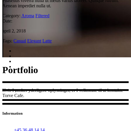
Phasellus viverra nulla ut metus varius laoreet. Quisque rutrum.
Aenean imperdiet nulla ut.
Category:
Aroma
Filtered
Date:
april 2, 2018
Tags:
Casual
Elegant
Latte
Portfolio
Hvis I ønsker yderligere oplysninger, er I velkomne til at kontakte
Torve Cafe.
Information
Hvidovre Torv 11, 2650 Hvidovre
+45 36 48 14 14