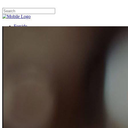
Forside
Menukort
Om os
Kontakt os